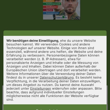
Wir benötigen deine Einwilligung,
ehe du unsere Website
besuchen kannst. Wir verwenden Cookies und andere
Technologien auf unserer Website. Einige von ihnen sind
essenziell, während andere uns helfen, die Website und deine
Erfahrung zu verbessern. Personenbezogene Daten können
verarbeitet werden (z. B. IP-Adressen), etwa für
personalisierte Anzeigen und Inhalte oder die Messung von
Anzeigen und Inhalten. Dabei können Daten außerhalb der
Europäischen Union übertragen und dort verarbeitet werden.
Weitere Informationen über die Verwendung deiner Daten
findest du in unserer
Datenschutzerklärung
. Es besteht keine
Verpflichtung, in die Verarbeitung deiner Daten einzuwilligen,
um dieses Angebot zu nutzen. Du kannst deine Auswahl
jederzeit unter
Einstellungen
widerrufen oder anpassen. Bitte
Auswahlverfahren Bundeswehr
beachte, dass aufgrund individueller Einstellungen
möglicherweise nicht alle Funktionen der Website verfügbar
Bewerbung, Vorstellungsgespräch, Einstellungstest, Sporttest, Assessment
sind.
Center
350 Seiten
•
ISBN 978-3-95624-098-0