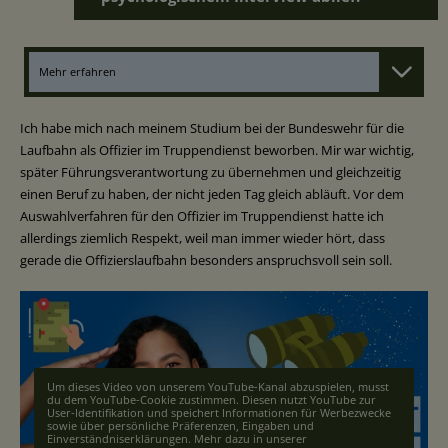
Mehr erfahren
Ich habe mich nach meinem Studium bei der Bundeswehr für die
Laufbahn als Offizier im Truppendienst beworben. Mir war wichtig,
später Führungsverantwortung zu übernehmen und gleichzeitig
einen Beruf zu haben, der nicht jeden Tag gleich abläuft. Vor dem
Auswahlverfahren für den Offizier im Truppendienst hatte ich
allerdings ziemlich Respekt, weil man immer wieder hört, dass
gerade die Offizierslaufbahn besonders anspruchsvoll sein soll.
Um dieses Video von unserem YouTube-Kanal abzuspielen, musst
du dem YouTube-Cookie zustimmen. Diesen nutzt YouTube zur
User-Identifikation und speichert Informationen für Werbezwecke
sowie über persönliche Präferenzen, Eingaben und
Einverständniserklärungen. Mehr dazu in unserer