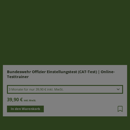
Laufzeit wählen
Bundeswehr Offizier Einstellungstest (CAT-Test) | Online-
Testtrainer
3 Monate für nur 39,90 € inkl. MwSt.
39,90 €
inkl. MwSt.
In den Warenkorb