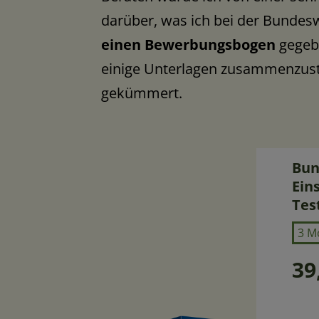
darüber, was ich bei der Bundes
einen Bewerbungsbogen
gegeb
einige Unterlagen zusammenzust
gekümmert.
Lauf
Bun
Ein
Tes
3 Mo
39