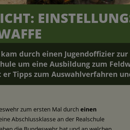
CHT: EINSTELLUNG
TWAFFE
) kam durch einen Jugendoffizier zu
chule um eine Ausbildung zum Feld
t er Tipps zum Auswahlverfahren und
ndeswehr zum ersten Mal durch
einen
ine Abschlussklasse an der Realschule
fgaben die Bundeswehr hat und an welchen