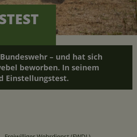
STEST
r Bundeswehr – und hat sich
webel beworben. In seinem
 Einstellungstest.
Freiwilliger Wehrdienst (FWDL)