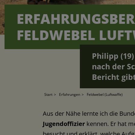
ERFAHRUNGSBERI
FELDWEBEL LUF
Philipp (19
nach der S
Bericht gib
Start
Erfahrungen
Feldwebel (Luftwaffe)
Aus der Nähe lernte ich die Bu
Jugendoffizier
kennen. Er hat me
besucht und erklärt, welche Au