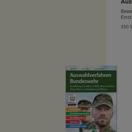
Aus
Bewe
Eins
350 S