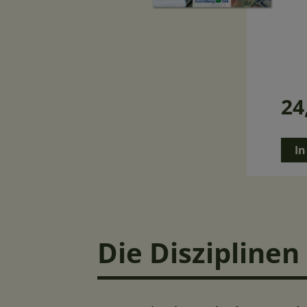
24
In
Die Disziplinen