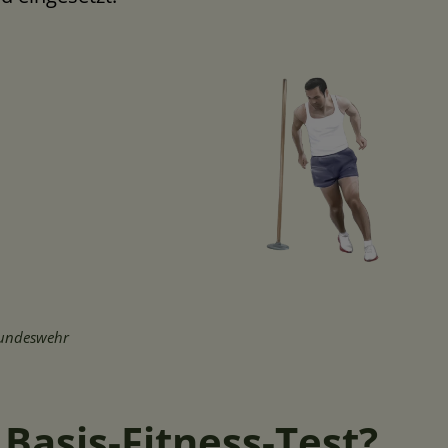
 Bundeswehr
Basis-Fitness-Test?