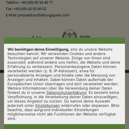
Telefon: +49 (69) 40 56 49 71
Fax: +49 (69) 43 05 86 02
E-Mail: presse@ausbildungspark.com
empfohlen von:
Wir benötigen deine Einwilligung,
ehe du unsere Website
besuchen kannst. Wir verwenden Cookies und andere
Technologien auf unserer Website. Einige von ihnen sind
essenziell, während andere uns helfen, die Website und deine
Erfahrung zu verbessern. Personenbezogene Daten können
verarbeitet werden (z. B. IP-Adressen), etwa für
personalisierte Anzeigen und Inhalte oder die Messung von
Anzeigen und Inhalten. Dabei können Daten außerhalb der
© 2026 Ausbildungspark Verlag, Alle Rechte vorbehalten.
Europäischen Union übertragen und dort verarbeitet werden.
Verlag
Weitere Informationen über die Verwendung deiner Daten
Impressum
findest du in unserer
Datenschutzerklärung
. Es besteht keine
Datenschutz
Verpflichtung, in die Verarbeitung deiner Daten einzuwilligen,
um dieses Angebot zu nutzen. Du kannst deine Auswahl
AGB
jederzeit unter
Einstellungen
widerrufen oder anpassen. Bitte
Widerrufsbelehrung
beachte, dass aufgrund individueller Einstellungen
Bestellung
möglicherweise nicht alle Funktionen der Website verfügbar
Cookies
sind.
Vertrag widerrufen