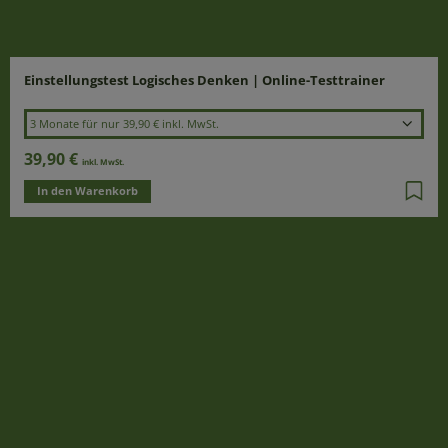
Laufzeit wählen
Einstellungstest Logisches Denken | Online-Testtrainer
3 Monate für nur 39,90 € inkl. MwSt.
39,90 €
inkl. MwSt.
In den Warenkorb