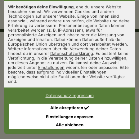
Wir benötigen deine Einwilligung,
ehe du unsere Website
besuchen kannst. Wir verwenden Cookies und andere
Technologien auf unserer Website. Einige von ihnen sind
essenziell, während andere uns helfen, die Website und deine
Erfahrung zu verbessern. Personenbezogene Daten können
verarbeitet werden (z. B. IP-Adressen), etwa für
personalisierte Anzeigen und Inhalte oder die Messung von
Anzeigen und Inhalten. Dabei können Daten außerhalb der
© 2026 Ausbildungspark Verlag, Alle Rechte vorbehalten.
Europäischen Union übertragen und dort verarbeitet werden.
Verlag
Weitere Informationen über die Verwendung deiner Daten
Impressum
findest du in unserer
Datenschutzerklärung
. Es besteht keine
Datenschutz
Verpflichtung, in die Verarbeitung deiner Daten einzuwilligen,
um dieses Angebot zu nutzen. Du kannst deine Auswahl
AGB
jederzeit unter
Einstellungen
widerrufen oder anpassen. Bitte
Widerrufsbelehrung
beachte, dass aufgrund individueller Einstellungen
Bestellung
möglicherweise nicht alle Funktionen der Website verfügbar
Cookies
sind.
Vertrag widerrufen
Datenschutz
Impressum
Offizielle Karriereseite der Bundeswehr.
Alle akzeptieren
Einstellungen anpassen
YouTube
TikTok
Facebook
Instagram
Alle ablehnen
Folge uns: